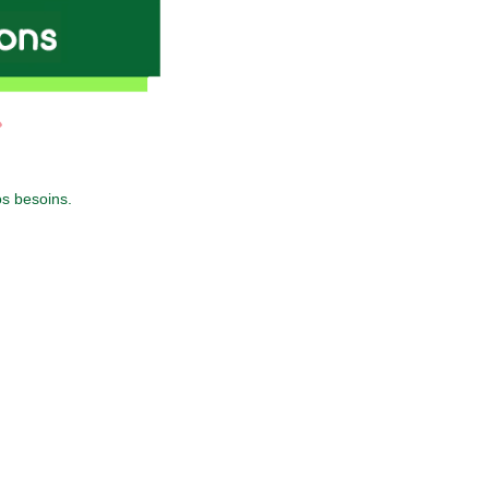
»
os besoins.