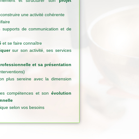
nnement et structurer son
projet
construire une activité cohérente
ifaire
s supports de communication et de
é
et se faire connaître
quer
sur son activité, ses services
rofessionnelle et sa présentation
nterventions)
on plus sereine avec la dimension
 ses compétences et son
évolution
nnelle
ique selon vos besoins