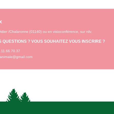
X
Didier /Chalaronne (01140) ou en visioconférence, sur rdv.
S QUESTIONS ? VOUS SOUHAITEZ VOUS INSCRIRE ?
.11.66.70.37
animale@gmail.com