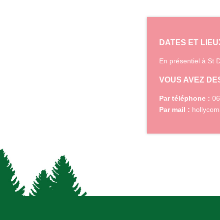
DATES ET LIEU
En présentiel à St 
VOUS AVEZ DE
Par téléphone :
06
Par mail :
hollycom