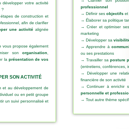
→ Clarifier son positio
u développer votre activité
professionnel
e ?
→ Définir ses
objectifs
et 
 étapes de construction et
→ Élaborer sa politique tar
essionnel, afin de clarifier
→ Créer et optimiser se
per une activité
alignée
marketing
→ Développer sa
visibilit
, je vous propose également
→ Apprendre à
communi
miser son
organisation
,
ou ses prestations
er la
présentation de vos
→ Travailler sa
posture p
(entretiens, conférences, i
→ Développer une relati
ER SON ACTIVITÉ
financière de son activité
→ Continuer à enrichir
on et au développement de
personnelle et professio
ndividuel ou en petit groupe
→ Tout autre thème spécif
tir un suivi personnalisé et